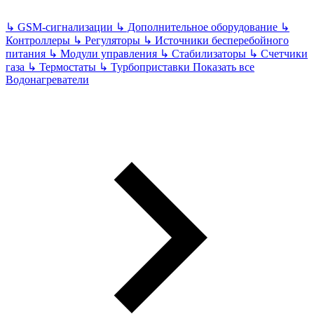
↳
GSM-сигнализации
↳
Дополнительное оборудование
↳
Контроллеры
↳
Регуляторы
↳
Источники бесперебойного
питания
↳
Модули управления
↳
Стабилизаторы
↳
Счетчики
газа
↳
Термостаты
↳
Турбоприставки
Показать все
Водонагреватели