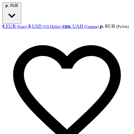
р.
RUB
€
EUR
$
USD
грн.
UAH
р.
RUB
(Euro)
(US Dollar)
(Гривна)
(Рубль)