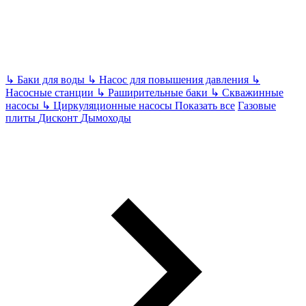
↳
Баки для воды
↳
Насос для повышения давления
↳
Насосные станции
↳
Раширительные баки
↳
Скважинные
насосы
↳
Циркуляционные насосы
Показать все
Газовые
плиты
Дисконт
Дымоходы