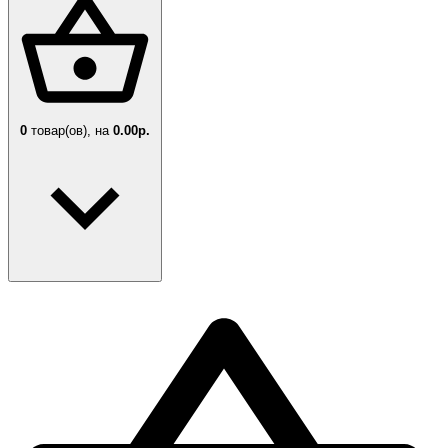
0
товар(ов),
на
0.00р.