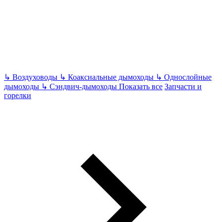
↳
Воздуховоды
↳
Коаксиальные дымоходы
↳
Однослойные
дымоходы
↳
Сэндвич-дымоходы
Показать все
Запчасти и
горелки