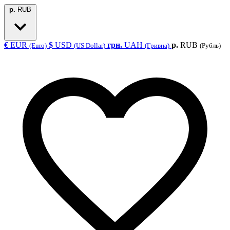
р.
RUB
€
EUR
$
USD
грн.
UAH
р.
RUB
(Euro)
(US Dollar)
(Гривна)
(Рубль)