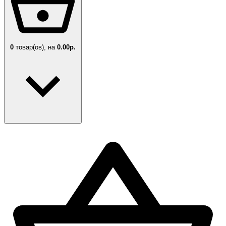
0
товар(ов),
на
0.00р.