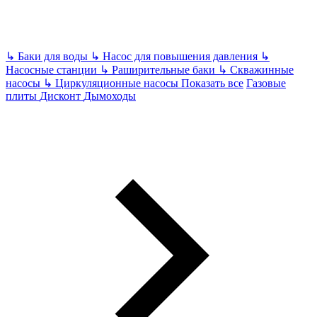
↳
Баки для воды
↳
Насос для повышения давления
↳
Насосные станции
↳
Раширительные баки
↳
Скважинные
насосы
↳
Циркуляционные насосы
Показать все
Газовые
плиты
Дисконт
Дымоходы