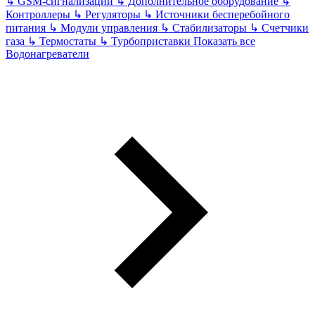
↳
GSM-сигнализации
↳
Дополнительное оборудование
↳
Контроллеры
↳
Регуляторы
↳
Источники бесперебойного
питания
↳
Модули управления
↳
Стабилизаторы
↳
Счетчики
газа
↳
Термостаты
↳
Турбоприставки
Показать все
Водонагреватели