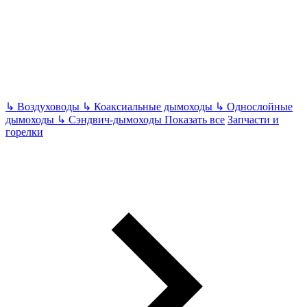
↳
Воздуховоды
↳
Коаксиальные дымоходы
↳
Однослойные
дымоходы
↳
Сэндвич-дымоходы
Показать все
Запчасти и
горелки