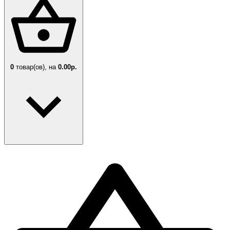
0
товар(ов),
на
0.00р.