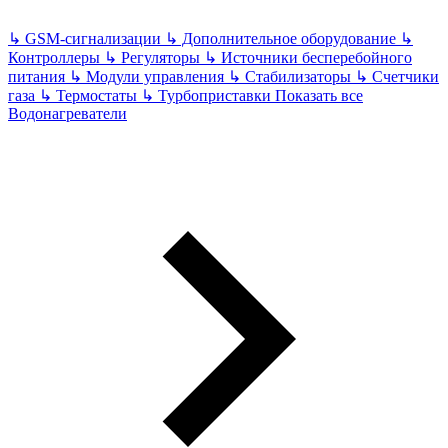
↳
GSM-сигнализации
↳
Дополнительное оборудование
↳
Контроллеры
↳
Регуляторы
↳
Источники бесперебойного
питания
↳
Модули управления
↳
Стабилизаторы
↳
Счетчики
газа
↳
Термостаты
↳
Турбоприставки
Показать все
Водонагреватели