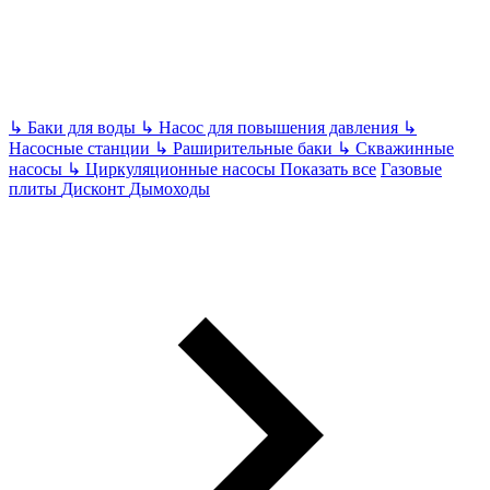
↳
Баки для воды
↳
Насос для повышения давления
↳
Насосные станции
↳
Раширительные баки
↳
Скважинные
насосы
↳
Циркуляционные насосы
Показать все
Газовые
плиты
Дисконт
Дымоходы