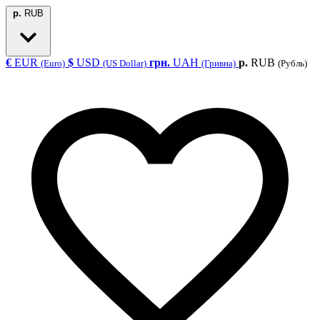
р.
RUB
€
EUR
$
USD
грн.
UAH
р.
RUB
(Euro)
(US Dollar)
(Гривна)
(Рубль)