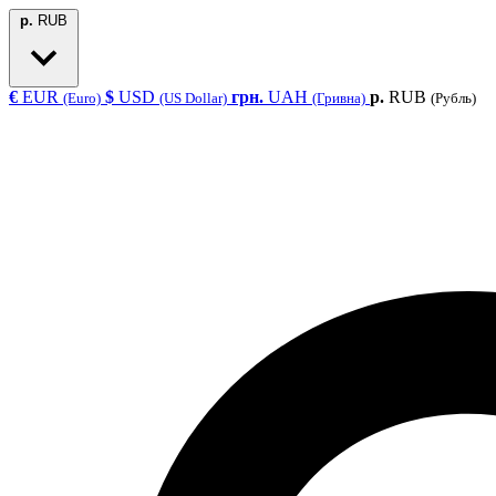
р.
RUB
€
EUR
$
USD
грн.
UAH
р.
RUB
(Euro)
(US Dollar)
(Гривна)
(Рубль)