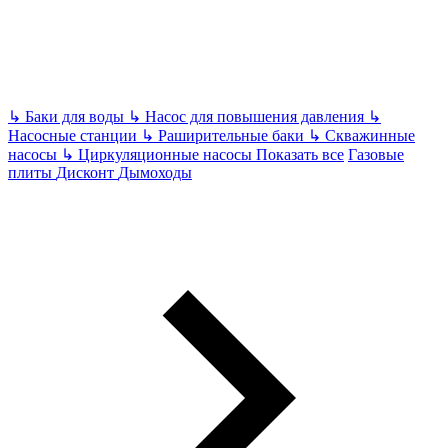
↳
Баки для воды
↳
Насос для повышения давления
↳
Насосные станции
↳
Раширительные баки
↳
Скважинные
насосы
↳
Циркуляционные насосы
Показать все
Газовые
плиты
Дисконт
Дымоходы