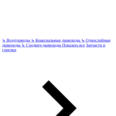
↳
Воздуховоды
↳
Коаксиальные дымоходы
↳
Однослойные
дымоходы
↳
Сэндвич-дымоходы
Показать все
Запчасти и
горелки