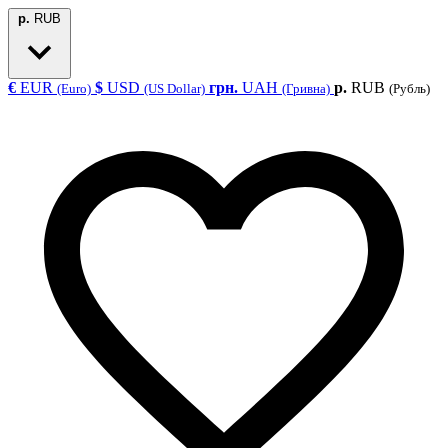
р.
RUB
€
EUR
$
USD
грн.
UAH
р.
RUB
(Euro)
(US Dollar)
(Гривна)
(Рубль)