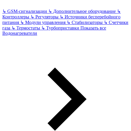
↳
GSM-сигнализации
↳
Дополнительное оборудование
↳
Контроллеры
↳
Регуляторы
↳
Источники бесперебойного
питания
↳
Модули управления
↳
Стабилизаторы
↳
Счетчики
газа
↳
Термостаты
↳
Турбоприставки
Показать все
Водонагреватели