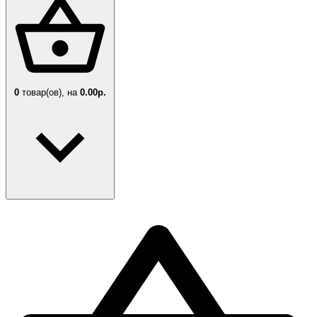
0
товар(ов),
на
0.00р.