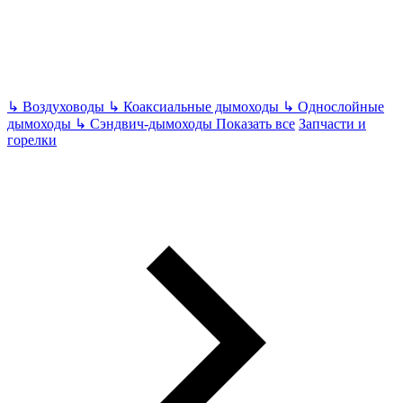
↳
Воздуховоды
↳
Коаксиальные дымоходы
↳
Однослойные
дымоходы
↳
Сэндвич-дымоходы
Показать все
Запчасти и
горелки