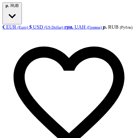
р.
RUB
€
EUR
$
USD
грн.
UAH
р.
RUB
(Euro)
(US Dollar)
(Гривна)
(Рубль)