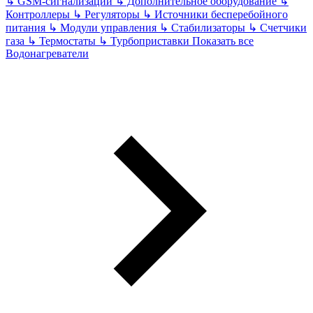
↳
GSM-сигнализации
↳
Дополнительное оборудование
↳
Контроллеры
↳
Регуляторы
↳
Источники бесперебойного
питания
↳
Модули управления
↳
Стабилизаторы
↳
Счетчики
газа
↳
Термостаты
↳
Турбоприставки
Показать все
Водонагреватели