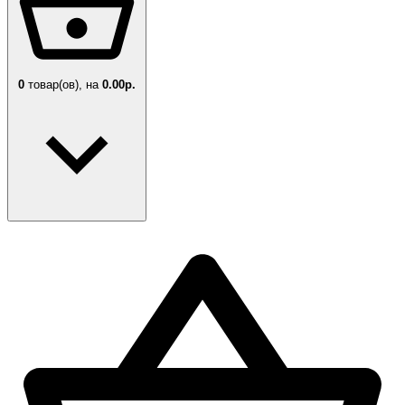
0
товар(ов),
на
0.00р.