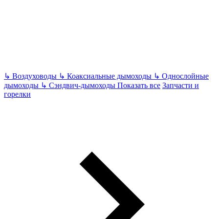
↳
Воздуховоды
↳
Коаксиальные дымоходы
↳
Однослойные
дымоходы
↳
Сэндвич-дымоходы
Показать все
Запчасти и
горелки