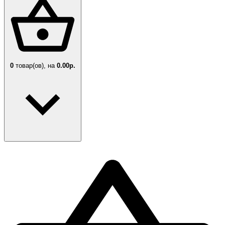
0
товар(ов),
на
0.00р.