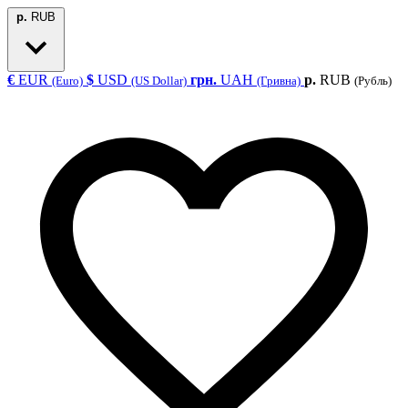
р.
RUB
€
EUR
$
USD
грн.
UAH
р.
RUB
(Euro)
(US Dollar)
(Гривна)
(Рубль)