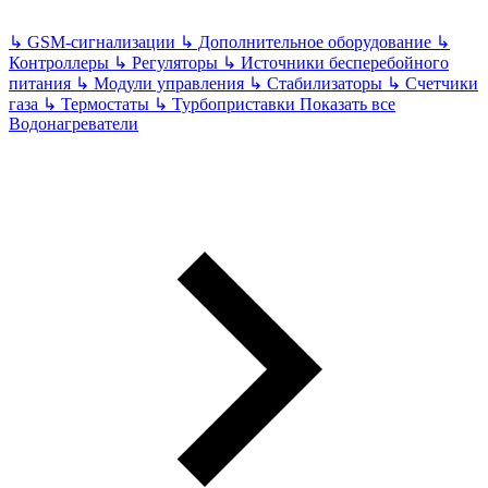
↳
GSM-сигнализации
↳
Дополнительное оборудование
↳
Контроллеры
↳
Регуляторы
↳
Источники бесперебойного
питания
↳
Модули управления
↳
Стабилизаторы
↳
Счетчики
газа
↳
Термостаты
↳
Турбоприставки
Показать все
Водонагреватели