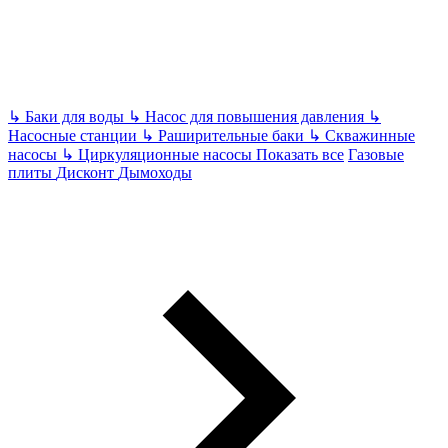
↳
Баки для воды
↳
Насос для повышения давления
↳
Насосные станции
↳
Раширительные баки
↳
Скважинные
насосы
↳
Циркуляционные насосы
Показать все
Газовые
плиты
Дисконт
Дымоходы