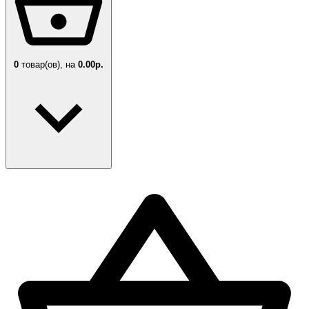
0
товар(ов),
на
0.00р.