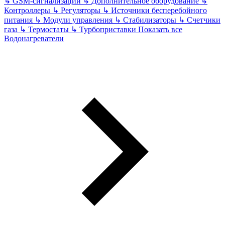
↳
GSM-сигнализации
↳
Дополнительное оборудование
↳
Контроллеры
↳
Регуляторы
↳
Источники бесперебойного
питания
↳
Модули управления
↳
Стабилизаторы
↳
Счетчики
газа
↳
Термостаты
↳
Турбоприставки
Показать все
Водонагреватели