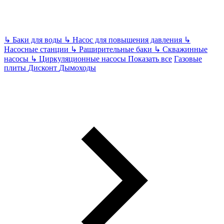
↳
Баки для воды
↳
Насос для повышения давления
↳
Насосные станции
↳
Раширительные баки
↳
Скважинные
насосы
↳
Циркуляционные насосы
Показать все
Газовые
плиты
Дисконт
Дымоходы