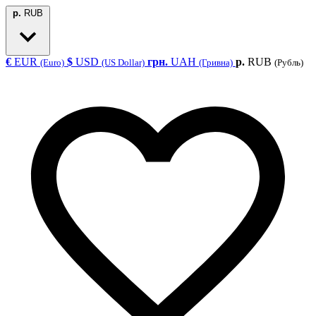
р.
RUB
€
EUR
$
USD
грн.
UAH
р.
RUB
(Euro)
(US Dollar)
(Гривна)
(Рубль)