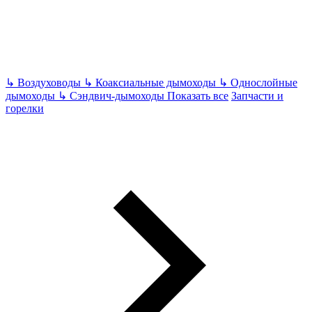
↳
Воздуховоды
↳
Коаксиальные дымоходы
↳
Однослойные
дымоходы
↳
Сэндвич-дымоходы
Показать все
Запчасти и
горелки