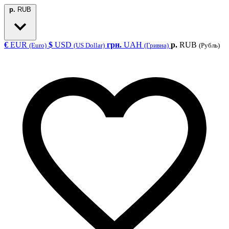
р.
RUB
€
EUR
$
USD
грн.
UAH
р.
RUB
(Euro)
(US Dollar)
(Гривна)
(Рубль)