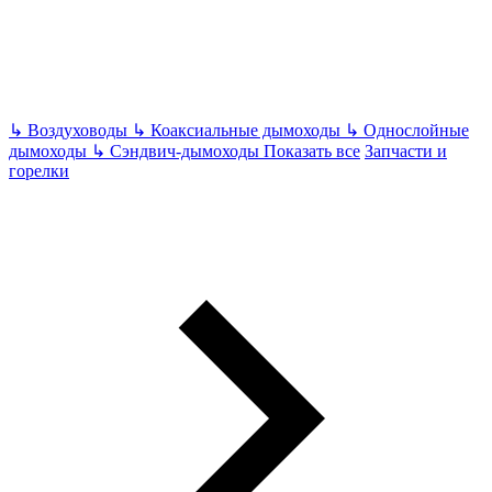
↳
Воздуховоды
↳
Коаксиальные дымоходы
↳
Однослойные
дымоходы
↳
Сэндвич-дымоходы
Показать все
Запчасти и
горелки