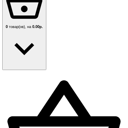
0
товар(ов),
на
0.00р.