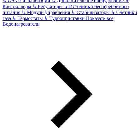
↳
GSM-сигнализации
↳
Дополнительное оборудование
↳
Контроллеры
↳
Регуляторы
↳
Источники бесперебойного
питания
↳
Модули управления
↳
Стабилизаторы
↳
Счетчики
газа
↳
Термостаты
↳
Турбоприставки
Показать все
Водонагреватели