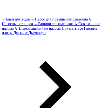
↳
Баки для воды
↳
Насос для повышения давления
↳
Насосные станции
↳
Раширительные баки
↳
Скважинные
насосы
↳
Циркуляционные насосы
Показать все
Газовые
плиты
Дисконт
Дымоходы