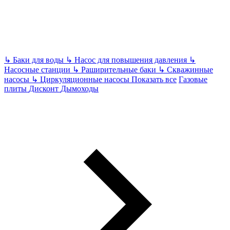
↳
Баки для воды
↳
Насос для повышения давления
↳
Насосные станции
↳
Раширительные баки
↳
Скважинные
насосы
↳
Циркуляционные насосы
Показать все
Газовые
плиты
Дисконт
Дымоходы