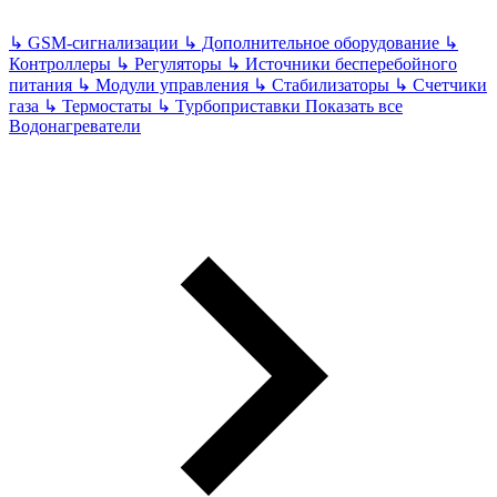
↳
GSM-сигнализации
↳
Дополнительное оборудование
↳
Контроллеры
↳
Регуляторы
↳
Источники бесперебойного
питания
↳
Модули управления
↳
Стабилизаторы
↳
Счетчики
газа
↳
Термостаты
↳
Турбоприставки
Показать все
Водонагреватели