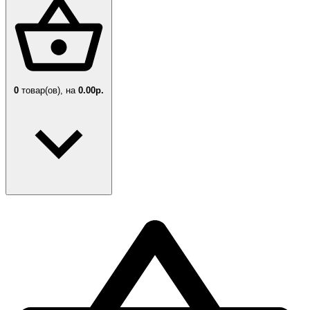
0
товар(ов),
на
0.00р.