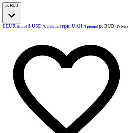
р.
RUB
€
EUR
$
USD
грн.
UAH
р.
RUB
(Euro)
(US Dollar)
(Гривна)
(Рубль)