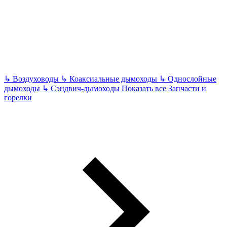
↳
Воздуховоды
↳
Коаксиальные дымоходы
↳
Однослойные
дымоходы
↳
Сэндвич-дымоходы
Показать все
Запчасти и
горелки