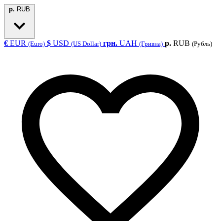
р.
RUB
€
EUR
$
USD
грн.
UAH
р.
RUB
(Euro)
(US Dollar)
(Гривна)
(Рубль)