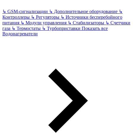
↳
GSM-сигнализации
↳
Дополнительное оборудование
↳
Контроллеры
↳
Регуляторы
↳
Источники бесперебойного
питания
↳
Модули управления
↳
Стабилизаторы
↳
Счетчики
газа
↳
Термостаты
↳
Турбоприставки
Показать все
Водонагреватели