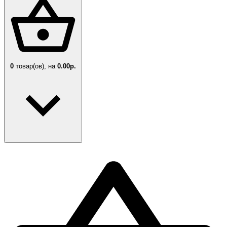
0
товар(ов),
на
0.00р.