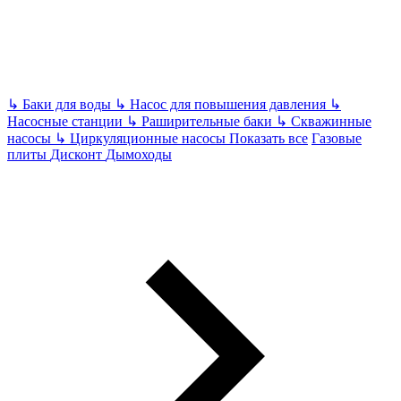
↳
Баки для воды
↳
Насос для повышения давления
↳
Насосные станции
↳
Раширительные баки
↳
Скважинные
насосы
↳
Циркуляционные насосы
Показать все
Газовые
плиты
Дисконт
Дымоходы