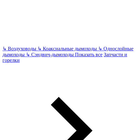
↳
Воздуховоды
↳
Коаксиальные дымоходы
↳
Однослойные
дымоходы
↳
Сэндвич-дымоходы
Показать все
Запчасти и
горелки