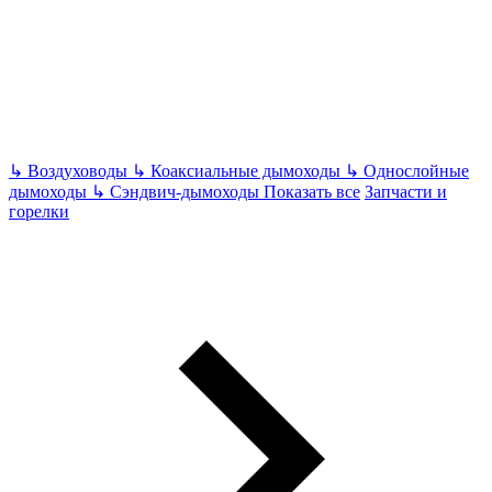
↳
Воздуховоды
↳
Коаксиальные дымоходы
↳
Однослойные
дымоходы
↳
Сэндвич-дымоходы
Показать все
Запчасти и
горелки