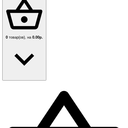
0
товар(ов),
на
0.00р.