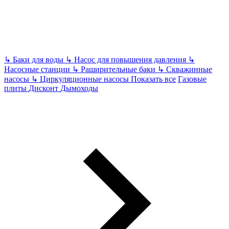
↳
Баки для воды
↳
Насос для повышения давления
↳
Насосные станции
↳
Раширительные баки
↳
Скважинные
насосы
↳
Циркуляционные насосы
Показать все
Газовые
плиты
Дисконт
Дымоходы