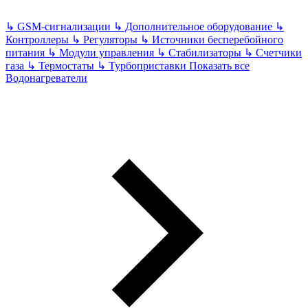
↳
GSM-сигнализации
↳
Дополнительное оборудование
↳
Контроллеры
↳
Регуляторы
↳
Источники бесперебойного
питания
↳
Модули управления
↳
Стабилизаторы
↳
Счетчики
газа
↳
Термостаты
↳
Турбоприставки
Показать все
Водонагреватели