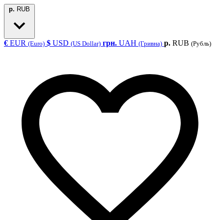
р.
RUB
€
EUR
$
USD
грн.
UAH
р.
RUB
(Euro)
(US Dollar)
(Гривна)
(Рубль)