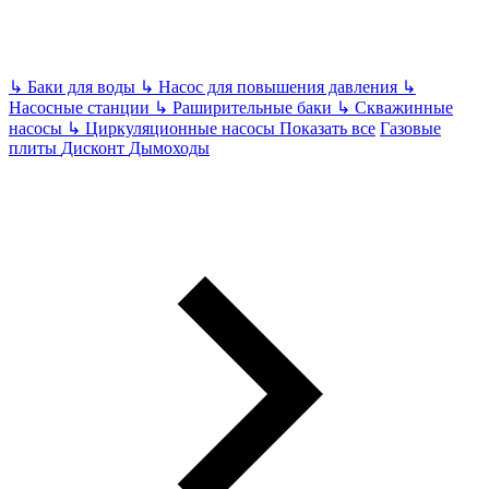
↳
Баки для воды
↳
Насос для повышения давления
↳
Насосные станции
↳
Раширительные баки
↳
Скважинные
насосы
↳
Циркуляционные насосы
Показать все
Газовые
плиты
Дисконт
Дымоходы