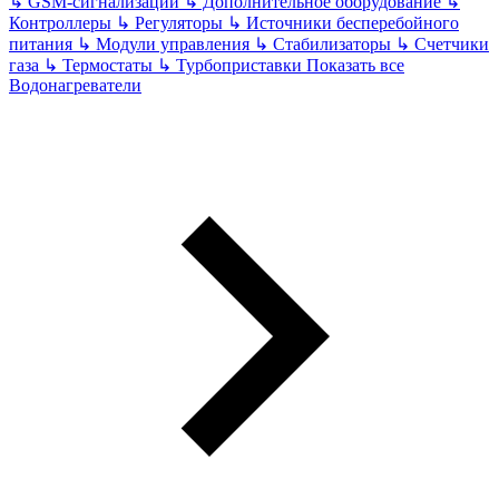
↳
GSM-сигнализации
↳
Дополнительное оборудование
↳
Контроллеры
↳
Регуляторы
↳
Источники бесперебойного
питания
↳
Модули управления
↳
Стабилизаторы
↳
Счетчики
газа
↳
Термостаты
↳
Турбоприставки
Показать все
Водонагреватели