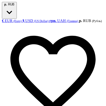
р.
RUB
€
EUR
$
USD
грн.
UAH
р.
RUB
(Euro)
(US Dollar)
(Гривна)
(Рубль)