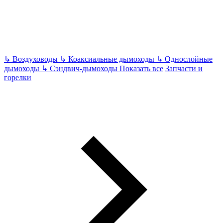
↳
Воздуховоды
↳
Коаксиальные дымоходы
↳
Однослойные
дымоходы
↳
Сэндвич-дымоходы
Показать все
Запчасти и
горелки