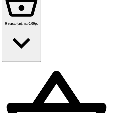
0
товар(ов),
на
0.00р.