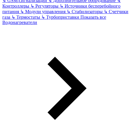
↳
GSM-сигнализации
↳
Дополнительное оборудование
↳
Контроллеры
↳
Регуляторы
↳
Источники бесперебойного
питания
↳
Модули управления
↳
Стабилизаторы
↳
Счетчики
газа
↳
Термостаты
↳
Турбоприставки
Показать все
Водонагреватели