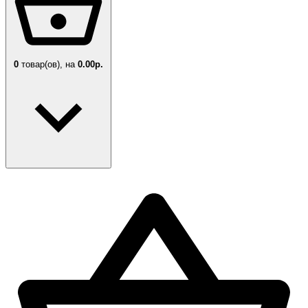
0
товар(ов),
на
0.00р.