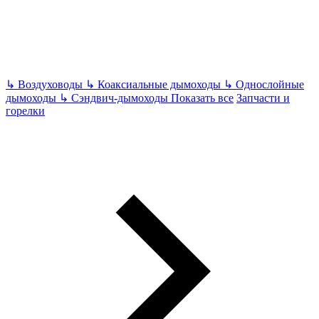
↳
Воздуховоды
↳
Коаксиальные дымоходы
↳
Однослойные
дымоходы
↳
Сэндвич-дымоходы
Показать все
Запчасти и
горелки