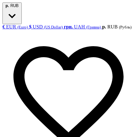
р.
RUB
€
EUR
$
USD
грн.
UAH
р.
RUB
(Euro)
(US Dollar)
(Гривна)
(Рубль)