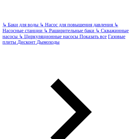
↳
Баки для воды
↳
Насос для повышения давления
↳
Насосные станции
↳
Раширительные баки
↳
Скважинные
насосы
↳
Циркуляционные насосы
Показать все
Газовые
плиты
Дисконт
Дымоходы