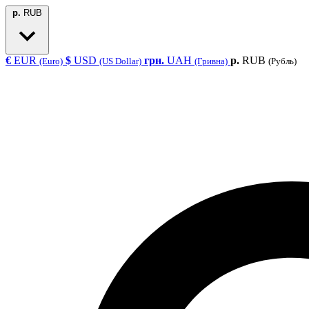
р.
RUB
€
EUR
$
USD
грн.
UAH
р.
RUB
(Euro)
(US Dollar)
(Гривна)
(Рубль)