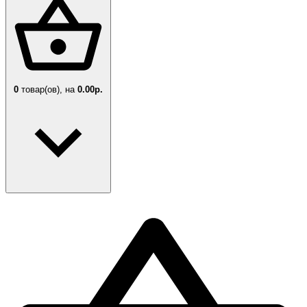
0
товар(ов),
на
0.00р.