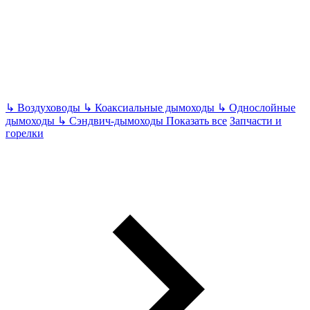
↳
Воздуховоды
↳
Коаксиальные дымоходы
↳
Однослойные
дымоходы
↳
Сэндвич-дымоходы
Показать все
Запчасти и
горелки