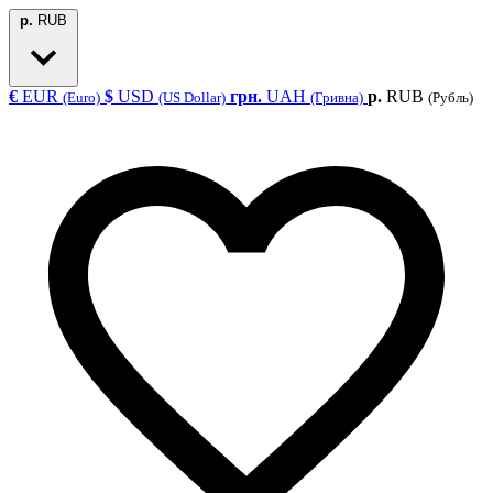
р.
RUB
€
EUR
$
USD
грн.
UAH
р.
RUB
(Euro)
(US Dollar)
(Гривна)
(Рубль)