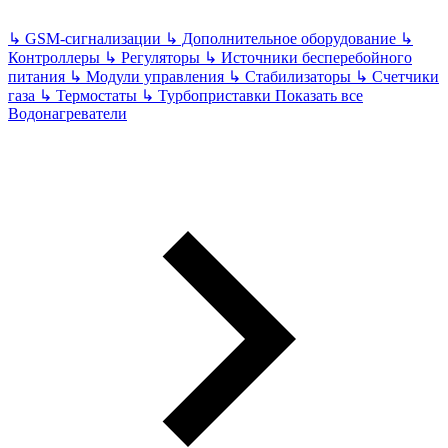
↳
GSM-сигнализации
↳
Дополнительное оборудование
↳
Контроллеры
↳
Регуляторы
↳
Источники бесперебойного
питания
↳
Модули управления
↳
Стабилизаторы
↳
Счетчики
газа
↳
Термостаты
↳
Турбоприставки
Показать все
Водонагреватели