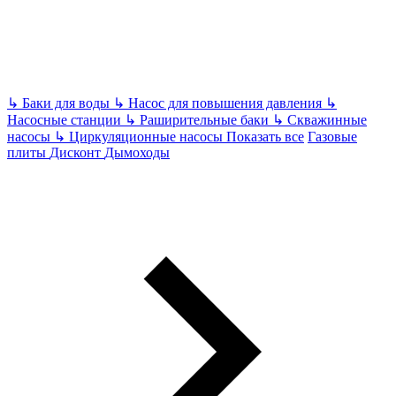
↳
Баки для воды
↳
Насос для повышения давления
↳
Насосные станции
↳
Раширительные баки
↳
Скважинные
насосы
↳
Циркуляционные насосы
Показать все
Газовые
плиты
Дисконт
Дымоходы