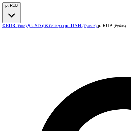
р.
RUB
€
EUR
$
USD
грн.
UAH
р.
RUB
(Euro)
(US Dollar)
(Гривна)
(Рубль)