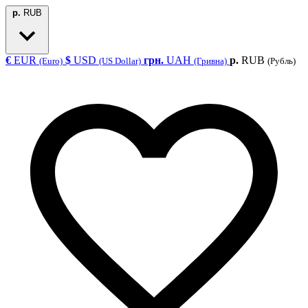
р.
RUB
€
EUR
$
USD
грн.
UAH
р.
RUB
(Euro)
(US Dollar)
(Гривна)
(Рубль)