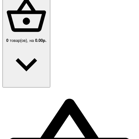
0
товар(ов),
на
0.00р.