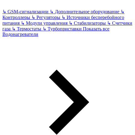
↳
GSM-сигнализации
↳
Дополнительное оборудование
↳
Контроллеры
↳
Регуляторы
↳
Источники бесперебойного
питания
↳
Модули управления
↳
Стабилизаторы
↳
Счетчики
газа
↳
Термостаты
↳
Турбоприставки
Показать все
Водонагреватели