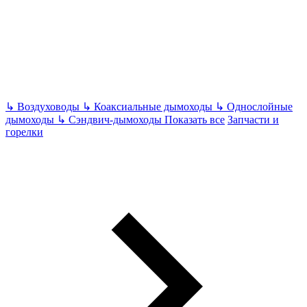
↳
Воздуховоды
↳
Коаксиальные дымоходы
↳
Однослойные
дымоходы
↳
Сэндвич-дымоходы
Показать все
Запчасти и
горелки