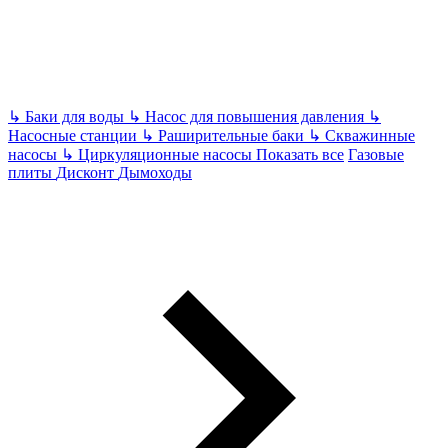
↳
Баки для воды
↳
Насос для повышения давления
↳
Насосные станции
↳
Раширительные баки
↳
Скважинные
насосы
↳
Циркуляционные насосы
Показать все
Газовые
плиты
Дисконт
Дымоходы