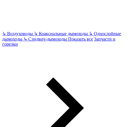
↳
Воздуховоды
↳
Коаксиальные дымоходы
↳
Однослойные
дымоходы
↳
Сэндвич-дымоходы
Показать все
Запчасти и
горелки