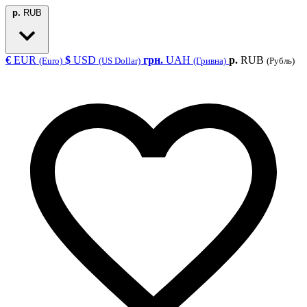
р.
RUB
€
EUR
$
USD
грн.
UAH
р.
RUB
(Euro)
(US Dollar)
(Гривна)
(Рубль)