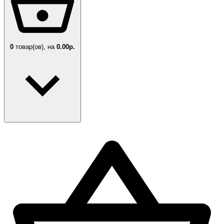
0
товар(ов),
на
0.00р.