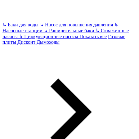
↳
Баки для воды
↳
Насос для повышения давления
↳
Насосные станции
↳
Раширительные баки
↳
Скважинные
насосы
↳
Циркуляционные насосы
Показать все
Газовые
плиты
Дисконт
Дымоходы