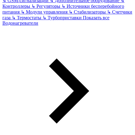
↳
GSM-сигнализации
↳
Дополнительное оборудование
↳
Контроллеры
↳
Регуляторы
↳
Источники бесперебойного
питания
↳
Модули управления
↳
Стабилизаторы
↳
Счетчики
газа
↳
Термостаты
↳
Турбоприставки
Показать все
Водонагреватели