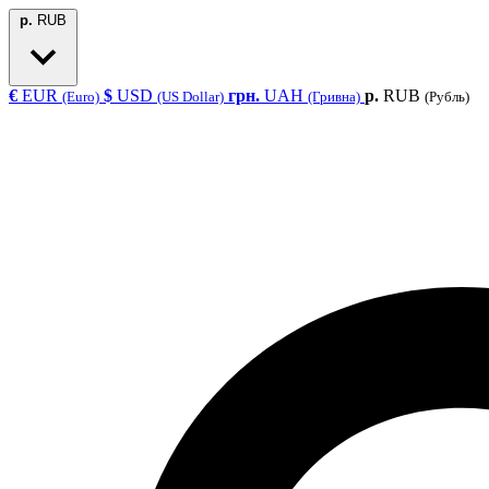
р.
RUB
€
EUR
$
USD
грн.
UAH
р.
RUB
(Euro)
(US Dollar)
(Гривна)
(Рубль)