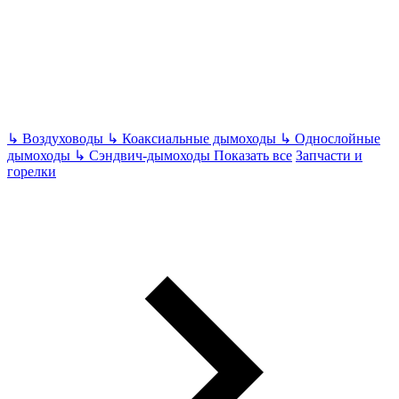
↳
Воздуховоды
↳
Коаксиальные дымоходы
↳
Однослойные
дымоходы
↳
Сэндвич-дымоходы
Показать все
Запчасти и
горелки