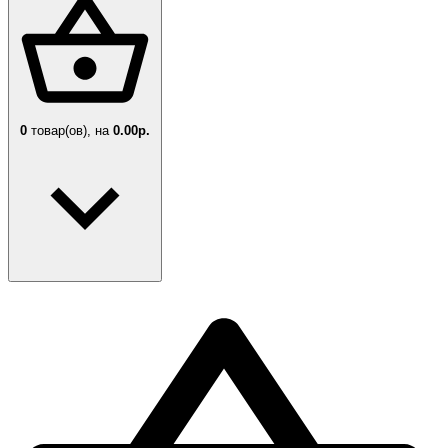
0
товар(ов),
на
0.00р.