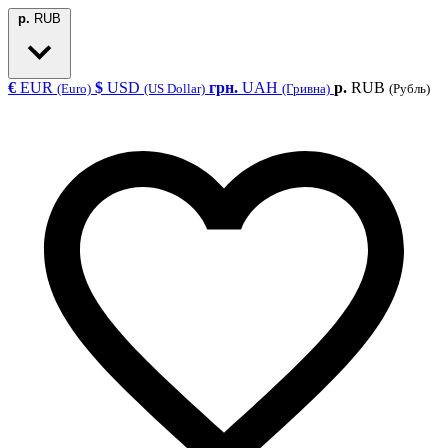
р.
RUB
€
EUR
$
USD
грн.
UAH
р.
RUB
(Euro)
(US Dollar)
(Гривна)
(Рубль)