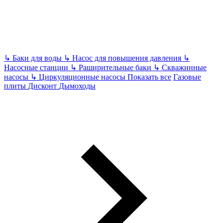
↳
Баки для воды
↳
Насос для повышения давления
↳
Насосные станции
↳
Раширительные баки
↳
Скважинные
насосы
↳
Циркуляционные насосы
Показать все
Газовые
плиты
Дисконт
Дымоходы