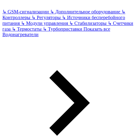
↳
GSM-сигнализации
↳
Дополнительное оборудование
↳
Контроллеры
↳
Регуляторы
↳
Источники бесперебойного
питания
↳
Модули управления
↳
Стабилизаторы
↳
Счетчики
газа
↳
Термостаты
↳
Турбоприставки
Показать все
Водонагреватели