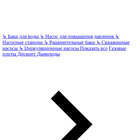
↳
Баки для воды
↳
Насос для повышения давления
↳
Насосные станции
↳
Раширительные баки
↳
Скважинные
насосы
↳
Циркуляционные насосы
Показать все
Газовые
плиты
Дисконт
Дымоходы