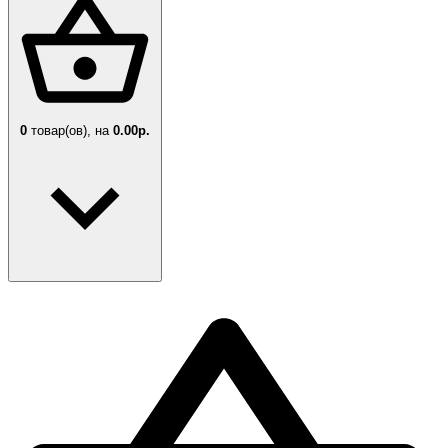
0
товар(ов),
на
0.00р.