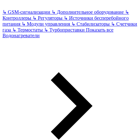
↳
GSM-сигнализации
↳
Дополнительное оборудование
↳
Контроллеры
↳
Регуляторы
↳
Источники бесперебойного
питания
↳
Модули управления
↳
Стабилизаторы
↳
Счетчики
газа
↳
Термостаты
↳
Турбоприставки
Показать все
Водонагреватели