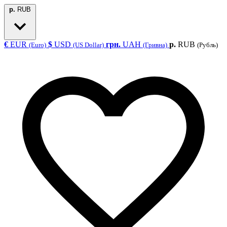
р.
RUB
€
EUR
$
USD
грн.
UAH
р.
RUB
(Euro)
(US Dollar)
(Гривна)
(Рубль)