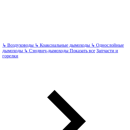
↳
Воздуховоды
↳
Коаксиальные дымоходы
↳
Однослойные
дымоходы
↳
Сэндвич-дымоходы
Показать все
Запчасти и
горелки