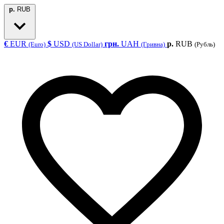
р.
RUB
€
EUR
$
USD
грн.
UAH
р.
RUB
(Euro)
(US Dollar)
(Гривна)
(Рубль)