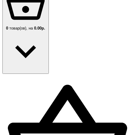
0
товар(ов),
на
0.00р.