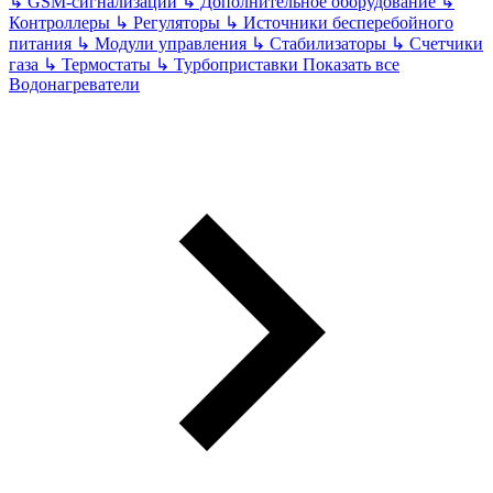
↳
GSM-сигнализации
↳
Дополнительное оборудование
↳
Контроллеры
↳
Регуляторы
↳
Источники бесперебойного
питания
↳
Модули управления
↳
Стабилизаторы
↳
Счетчики
газа
↳
Термостаты
↳
Турбоприставки
Показать все
Водонагреватели