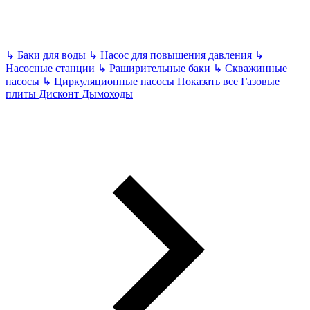
↳
Баки для воды
↳
Насос для повышения давления
↳
Насосные станции
↳
Раширительные баки
↳
Скважинные
насосы
↳
Циркуляционные насосы
Показать все
Газовые
плиты
Дисконт
Дымоходы