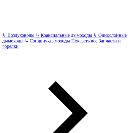
↳
Воздуховоды
↳
Коаксиальные дымоходы
↳
Однослойные
дымоходы
↳
Сэндвич-дымоходы
Показать все
Запчасти и
горелки