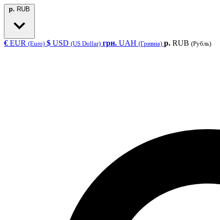
р.
RUB
€
EUR
$
USD
грн.
UAH
р.
RUB
(Euro)
(US Dollar)
(Гривна)
(Рубль)