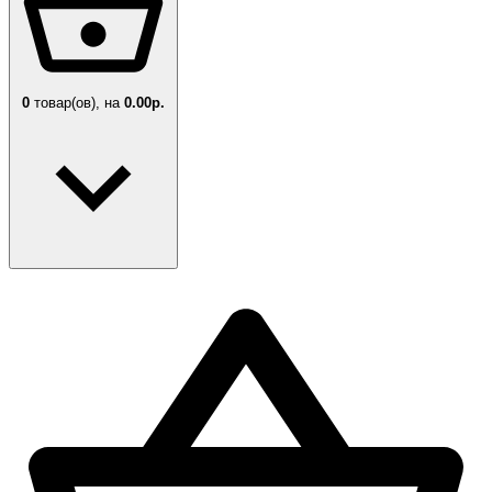
0
товар(ов),
на
0.00р.