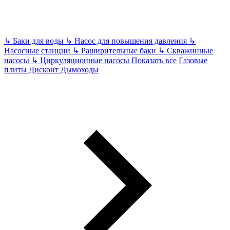
↳
Баки для воды
↳
Насос для повышения давления
↳
Насосные станции
↳
Раширительные баки
↳
Скважинные
насосы
↳
Циркуляционные насосы
Показать все
Газовые
плиты
Дисконт
Дымоходы