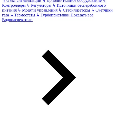
↳
GSM-сигнализации
↳
Дополнительное оборудование
↳
Контроллеры
↳
Регуляторы
↳
Источники бесперебойного
питания
↳
Модули управления
↳
Стабилизаторы
↳
Счетчики
газа
↳
Термостаты
↳
Турбоприставки
Показать все
Водонагреватели