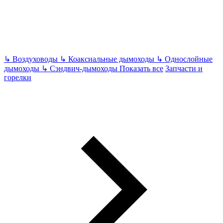
↳
Воздуховоды
↳
Коаксиальные дымоходы
↳
Однослойные
дымоходы
↳
Сэндвич-дымоходы
Показать все
Запчасти и
горелки