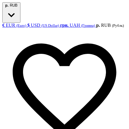
р.
RUB
€
EUR
$
USD
грн.
UAH
р.
RUB
(Euro)
(US Dollar)
(Гривна)
(Рубль)