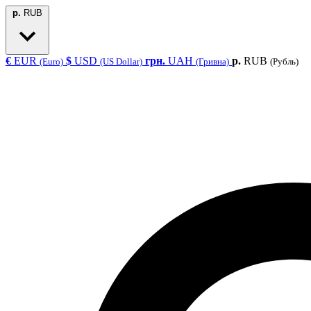
р.
RUB
€
EUR
$
USD
грн.
UAH
р.
RUB
(Euro)
(US Dollar)
(Гривна)
(Рубль)