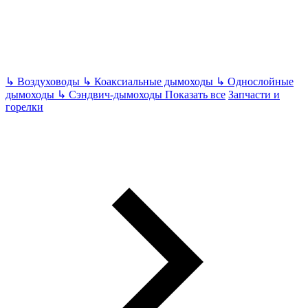
↳
Воздуховоды
↳
Коаксиальные дымоходы
↳
Однослойные
дымоходы
↳
Сэндвич-дымоходы
Показать все
Запчасти и
горелки