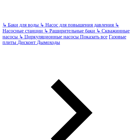
↳
Баки для воды
↳
Насос для повышения давления
↳
Насосные станции
↳
Раширительные баки
↳
Скважинные
насосы
↳
Циркуляционные насосы
Показать все
Газовые
плиты
Дисконт
Дымоходы