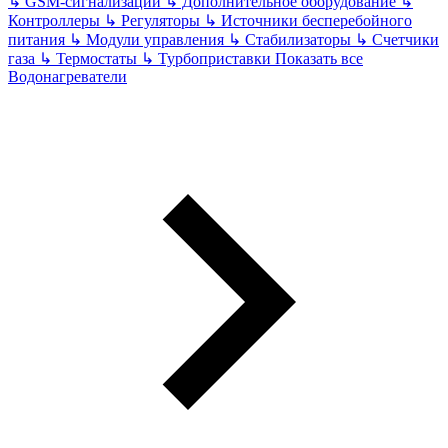
↳
GSM-сигнализации
↳
Дополнительное оборудование
↳
Контроллеры
↳
Регуляторы
↳
Источники бесперебойного
питания
↳
Модули управления
↳
Стабилизаторы
↳
Счетчики
газа
↳
Термостаты
↳
Турбоприставки
Показать все
Водонагреватели