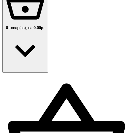
0
товар(ов),
на
0.00р.