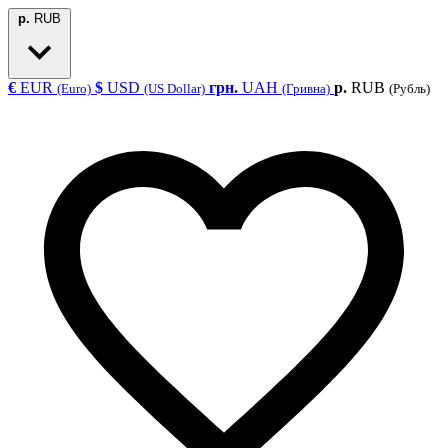
р.
RUB
€
EUR
$
USD
грн.
UAH
р.
RUB
(Euro)
(US Dollar)
(Гривна)
(Рубль)