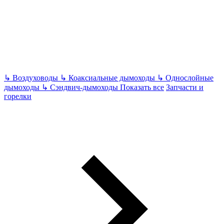
↳
Воздуховоды
↳
Коаксиальные дымоходы
↳
Однослойные
дымоходы
↳
Сэндвич-дымоходы
Показать все
Запчасти и
горелки