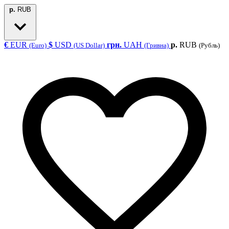
р.
RUB
€
EUR
$
USD
грн.
UAH
р.
RUB
(Euro)
(US Dollar)
(Гривна)
(Рубль)