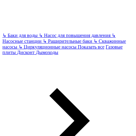
↳
Баки для воды
↳
Насос для повышения давления
↳
Насосные станции
↳
Раширительные баки
↳
Скважинные
насосы
↳
Циркуляционные насосы
Показать все
Газовые
плиты
Дисконт
Дымоходы