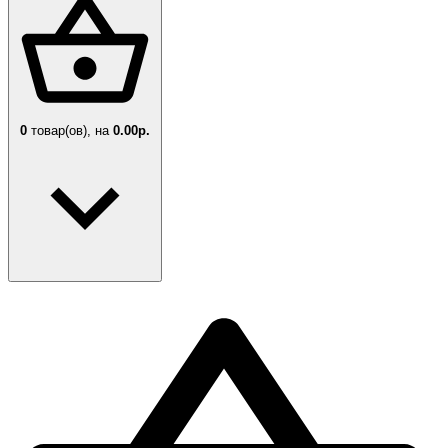
0
товар(ов),
на
0.00р.