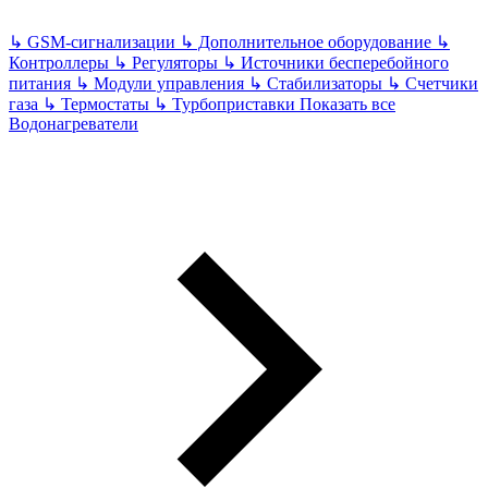
↳
GSM-сигнализации
↳
Дополнительное оборудование
↳
Контроллеры
↳
Регуляторы
↳
Источники бесперебойного
питания
↳
Модули управления
↳
Стабилизаторы
↳
Счетчики
газа
↳
Термостаты
↳
Турбоприставки
Показать все
Водонагреватели