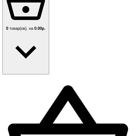
0
товар(ов),
на
0.00р.