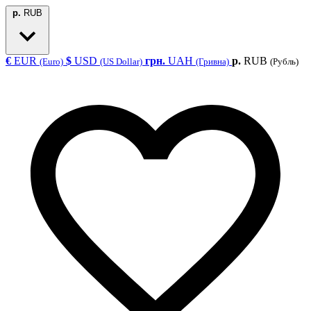
р.
RUB
€
EUR
$
USD
грн.
UAH
р.
RUB
(Euro)
(US Dollar)
(Гривна)
(Рубль)