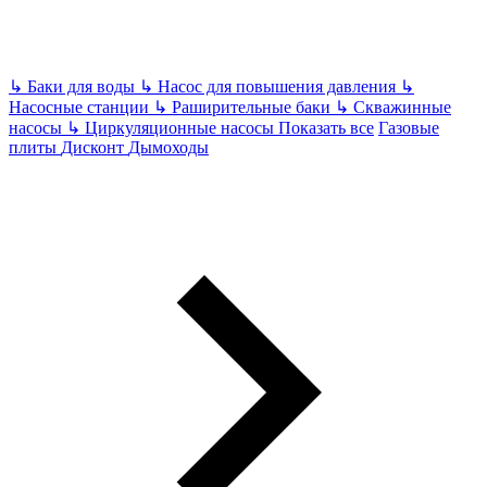
↳
Баки для воды
↳
Насос для повышения давления
↳
Насосные станции
↳
Раширительные баки
↳
Скважинные
насосы
↳
Циркуляционные насосы
Показать все
Газовые
плиты
Дисконт
Дымоходы