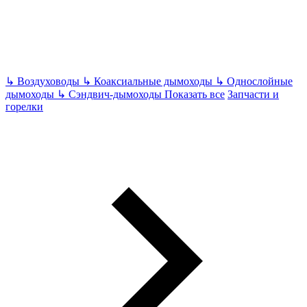
↳
Воздуховоды
↳
Коаксиальные дымоходы
↳
Однослойные
дымоходы
↳
Сэндвич-дымоходы
Показать все
Запчасти и
горелки