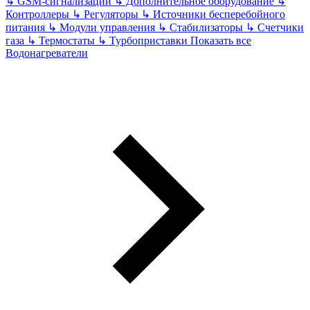
↳
GSM-сигнализации
↳
Дополнительное оборудование
↳
Контроллеры
↳
Регуляторы
↳
Источники бесперебойного
питания
↳
Модули управления
↳
Стабилизаторы
↳
Счетчики
газа
↳
Термостаты
↳
Турбоприставки
Показать все
Водонагреватели