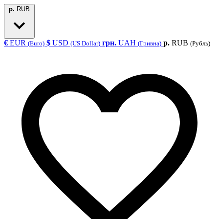
р.
RUB
€
EUR
$
USD
грн.
UAH
р.
RUB
(Euro)
(US Dollar)
(Гривна)
(Рубль)