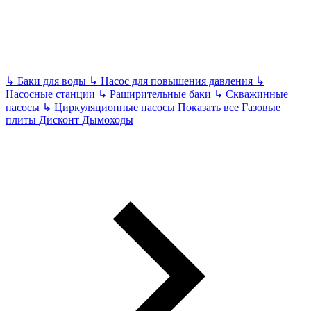
↳
Баки для воды
↳
Насос для повышения давления
↳
Насосные станции
↳
Раширительные баки
↳
Скважинные
насосы
↳
Циркуляционные насосы
Показать все
Газовые
плиты
Дисконт
Дымоходы