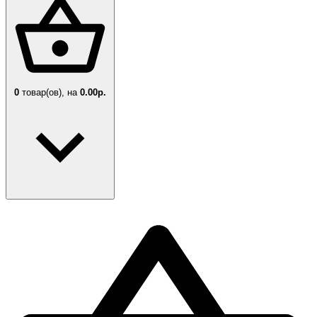
0
товар(ов),
на
0.00р.