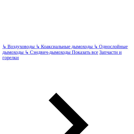
↳
Воздуховоды
↳
Коаксиальные дымоходы
↳
Однослойные
дымоходы
↳
Сэндвич-дымоходы
Показать все
Запчасти и
горелки