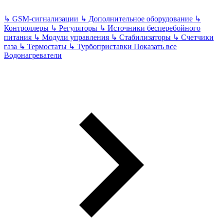
↳
GSM-сигнализации
↳
Дополнительное оборудование
↳
Контроллеры
↳
Регуляторы
↳
Источники бесперебойного
питания
↳
Модули управления
↳
Стабилизаторы
↳
Счетчики
газа
↳
Термостаты
↳
Турбоприставки
Показать все
Водонагреватели