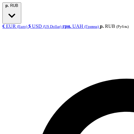
р.
RUB
€
EUR
$
USD
грн.
UAH
р.
RUB
(Euro)
(US Dollar)
(Гривна)
(Рубль)