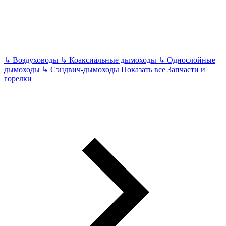
↳
Воздуховоды
↳
Коаксиальные дымоходы
↳
Однослойные
дымоходы
↳
Сэндвич-дымоходы
Показать все
Запчасти и
горелки