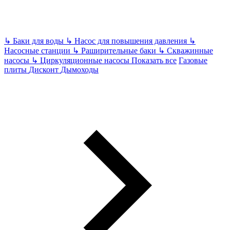
↳
Баки для воды
↳
Насос для повышения давления
↳
Насосные станции
↳
Раширительные баки
↳
Скважинные
насосы
↳
Циркуляционные насосы
Показать все
Газовые
плиты
Дисконт
Дымоходы