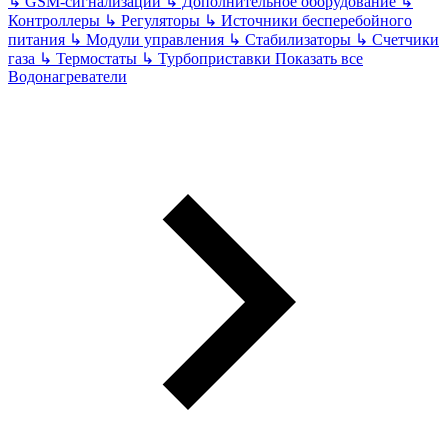
↳
GSM-сигнализации
↳
Дополнительное оборудование
↳
Контроллеры
↳
Регуляторы
↳
Источники бесперебойного
питания
↳
Модули управления
↳
Стабилизаторы
↳
Счетчики
газа
↳
Термостаты
↳
Турбоприставки
Показать все
Водонагреватели