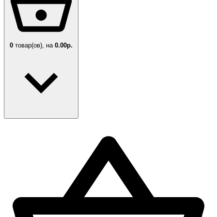
0
товар(ов),
на
0.00р.