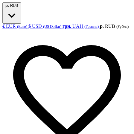
р.
RUB
€
EUR
$
USD
грн.
UAH
р.
RUB
(Euro)
(US Dollar)
(Гривна)
(Рубль)