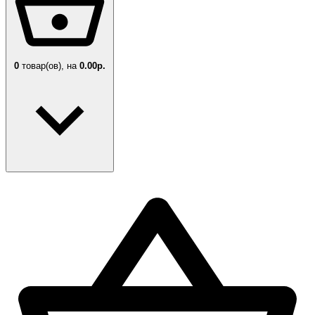
0
товар(ов),
на
0.00р.