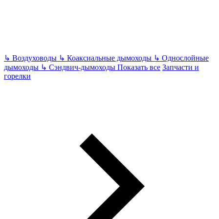
↳
Воздуховоды
↳
Коаксиальные дымоходы
↳
Однослойные
дымоходы
↳
Сэндвич-дымоходы
Показать все
Запчасти и
горелки