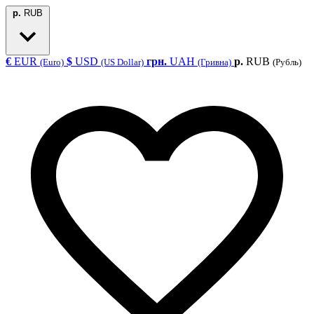
р.
RUB
€
EUR
$
USD
грн.
UAH
р.
RUB
(Euro)
(US Dollar)
(Гривна)
(Рубль)