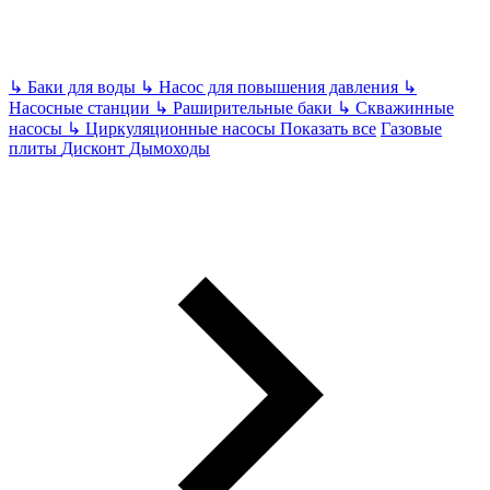
↳
Баки для воды
↳
Насос для повышения давления
↳
Насосные станции
↳
Раширительные баки
↳
Скважинные
насосы
↳
Циркуляционные насосы
Показать все
Газовые
плиты
Дисконт
Дымоходы