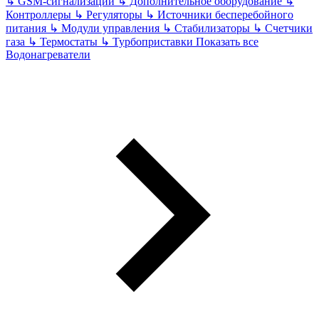
↳
GSM-сигнализации
↳
Дополнительное оборудование
↳
Контроллеры
↳
Регуляторы
↳
Источники бесперебойного
питания
↳
Модули управления
↳
Стабилизаторы
↳
Счетчики
газа
↳
Термостаты
↳
Турбоприставки
Показать все
Водонагреватели