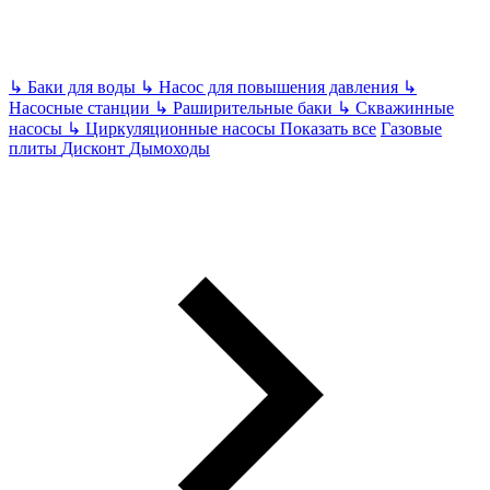
↳
Баки для воды
↳
Насос для повышения давления
↳
Насосные станции
↳
Раширительные баки
↳
Скважинные
насосы
↳
Циркуляционные насосы
Показать все
Газовые
плиты
Дисконт
Дымоходы