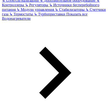
↳
GSM-сигнализации
↳
Дополнительное оборудование
↳
Контроллеры
↳
Регуляторы
↳
Источники бесперебойного
питания
↳
Модули управления
↳
Стабилизаторы
↳
Счетчики
газа
↳
Термостаты
↳
Турбоприставки
Показать все
Водонагреватели