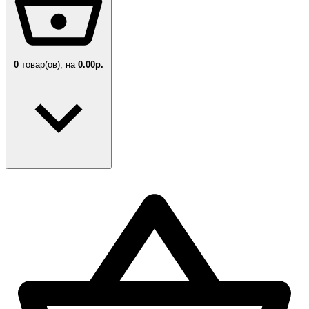
0
товар(ов),
на
0.00р.