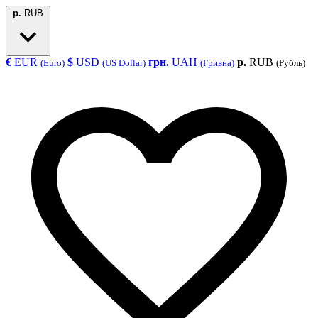
р.
RUB
€
EUR
$
USD
грн.
UAH
р.
RUB
(Euro)
(US Dollar)
(Гривна)
(Рубль)