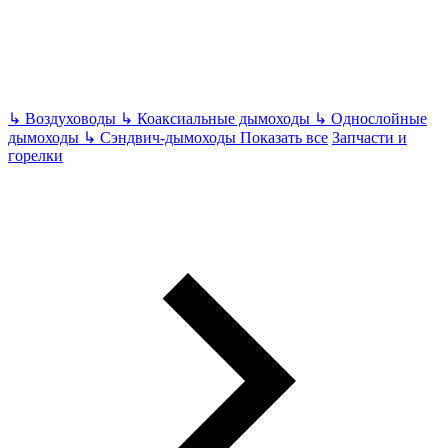
↳
Воздуховоды
↳
Коаксиальные дымоходы
↳
Однослойные
дымоходы
↳
Сэндвич-дымоходы
Показать все
Запчасти и
горелки