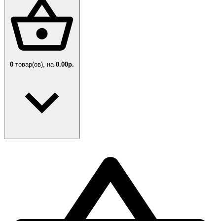
0
товар(ов),
на
0.00р.