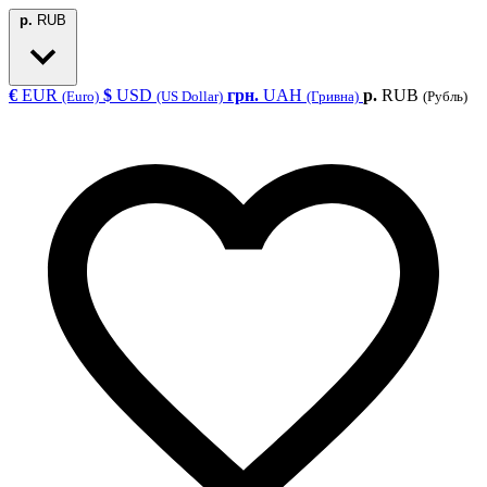
р.
RUB
€
EUR
$
USD
грн.
UAH
р.
RUB
(Euro)
(US Dollar)
(Гривна)
(Рубль)