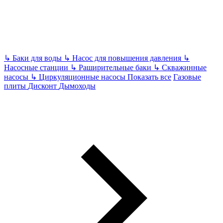
↳
Баки для воды
↳
Насос для повышения давления
↳
Насосные станции
↳
Раширительные баки
↳
Скважинные
насосы
↳
Циркуляционные насосы
Показать все
Газовые
плиты
Дисконт
Дымоходы