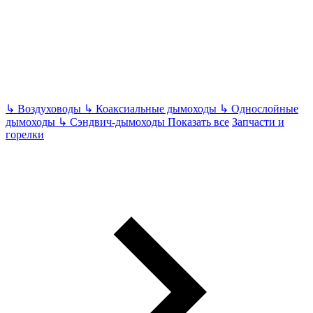
↳
Воздуховоды
↳
Коаксиальные дымоходы
↳
Однослойные
дымоходы
↳
Сэндвич-дымоходы
Показать все
Запчасти и
горелки