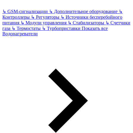
↳
GSM-сигнализации
↳
Дополнительное оборудование
↳
Контроллеры
↳
Регуляторы
↳
Источники бесперебойного
питания
↳
Модули управления
↳
Стабилизаторы
↳
Счетчики
газа
↳
Термостаты
↳
Турбоприставки
Показать все
Водонагреватели