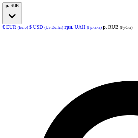
р.
RUB
€
EUR
$
USD
грн.
UAH
р.
RUB
(Euro)
(US Dollar)
(Гривна)
(Рубль)