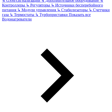
↳
GSM-сигнализации
↳
Дополнительное оборудование
↳
Контроллеры
↳
Регуляторы
↳
Источники бесперебойного
питания
↳
Модули управления
↳
Стабилизаторы
↳
Счетчики
газа
↳
Термостаты
↳
Турбоприставки
Показать все
Водонагреватели