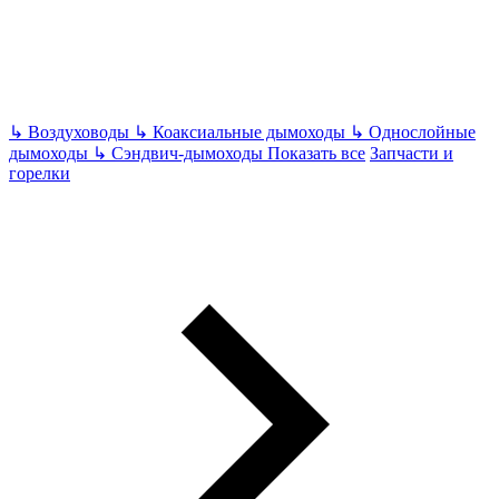
↳
Воздуховоды
↳
Коаксиальные дымоходы
↳
Однослойные
дымоходы
↳
Сэндвич-дымоходы
Показать все
Запчасти и
горелки