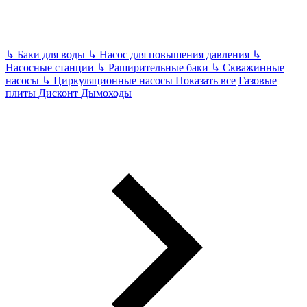
↳
Баки для воды
↳
Насос для повышения давления
↳
Насосные станции
↳
Раширительные баки
↳
Скважинные
насосы
↳
Циркуляционные насосы
Показать все
Газовые
плиты
Дисконт
Дымоходы