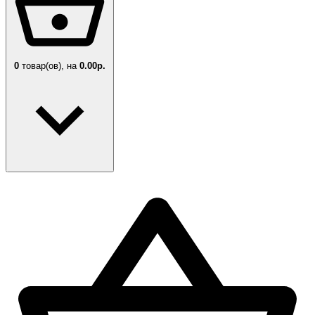
0
товар(ов),
на
0.00р.