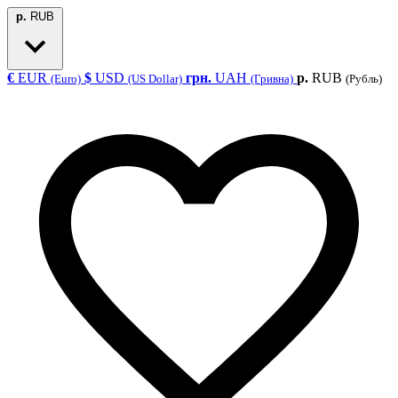
р.
RUB
€
EUR
$
USD
грн.
UAH
р.
RUB
(Euro)
(US Dollar)
(Гривна)
(Рубль)