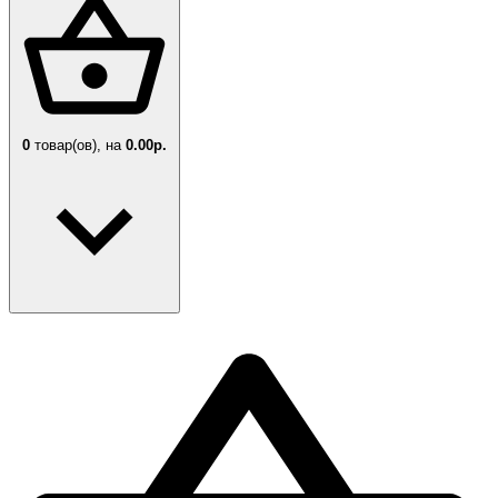
0
товар(ов),
на
0.00р.