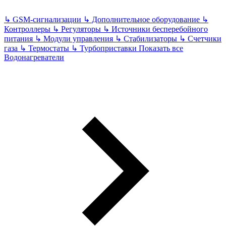
↳
GSM-сигнализации
↳
Дополнительное оборудование
↳
Контроллеры
↳
Регуляторы
↳
Источники бесперебойного
питания
↳
Модули управления
↳
Стабилизаторы
↳
Счетчики
газа
↳
Термостаты
↳
Турбоприставки
Показать все
Водонагреватели