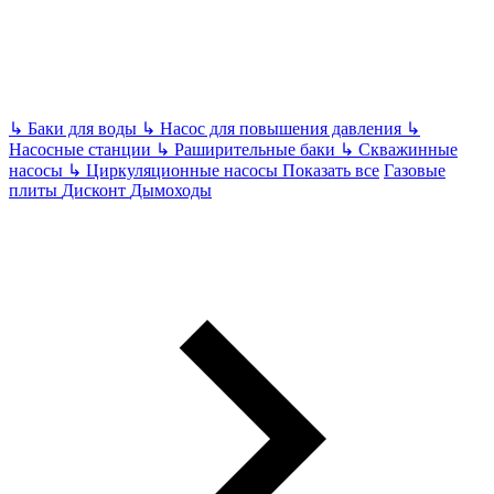
↳
Баки для воды
↳
Насос для повышения давления
↳
Насосные станции
↳
Раширительные баки
↳
Скважинные
насосы
↳
Циркуляционные насосы
Показать все
Газовые
плиты
Дисконт
Дымоходы