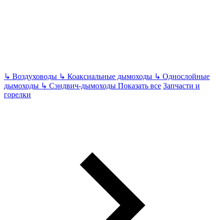
↳
Воздуховоды
↳
Коаксиальные дымоходы
↳
Однослойные
дымоходы
↳
Сэндвич-дымоходы
Показать все
Запчасти и
горелки