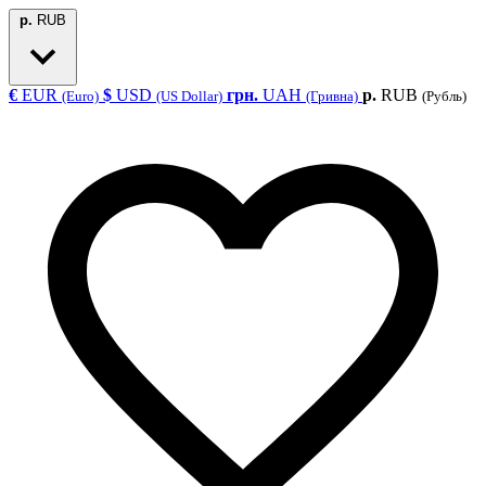
р.
RUB
€
EUR
$
USD
грн.
UAH
р.
RUB
(Euro)
(US Dollar)
(Гривна)
(Рубль)