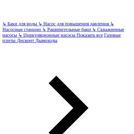
↳
Баки для воды
↳
Насос для повышения давления
↳
Насосные станции
↳
Раширительные баки
↳
Скважинные
насосы
↳
Циркуляционные насосы
Показать все
Газовые
плиты
Дисконт
Дымоходы