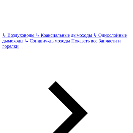
↳
Воздуховоды
↳
Коаксиальные дымоходы
↳
Однослойные
дымоходы
↳
Сэндвич-дымоходы
Показать все
Запчасти и
горелки