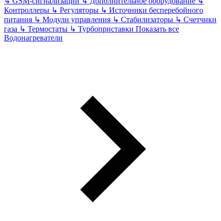
↳
GSM-сигнализации
↳
Дополнительное оборудование
↳
Контроллеры
↳
Регуляторы
↳
Источники бесперебойного
питания
↳
Модули управления
↳
Стабилизаторы
↳
Счетчики
газа
↳
Термостаты
↳
Турбоприставки
Показать все
Водонагреватели