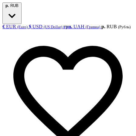
р.
RUB
€
EUR
$
USD
грн.
UAH
р.
RUB
(Euro)
(US Dollar)
(Гривна)
(Рубль)