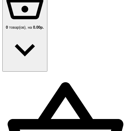
0
товар(ов),
на
0.00р.