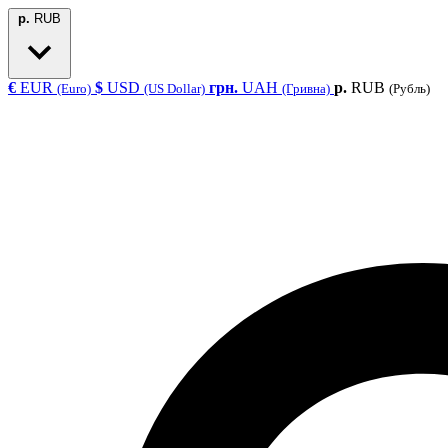
р.
RUB
€
EUR
$
USD
грн.
UAH
р.
RUB
(Euro)
(US Dollar)
(Гривна)
(Рубль)