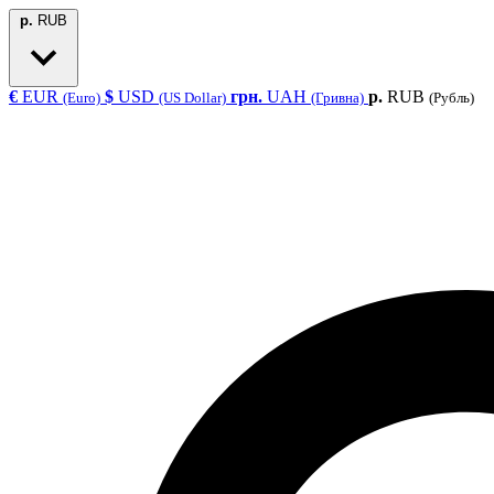
р.
RUB
€
EUR
$
USD
грн.
UAH
р.
RUB
(Euro)
(US Dollar)
(Гривна)
(Рубль)