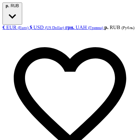
р.
RUB
€
EUR
$
USD
грн.
UAH
р.
RUB
(Euro)
(US Dollar)
(Гривна)
(Рубль)