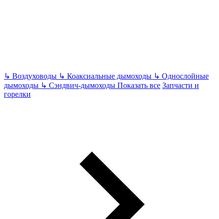
↳
Воздуховоды
↳
Коаксиальные дымоходы
↳
Однослойные
дымоходы
↳
Сэндвич-дымоходы
Показать все
Запчасти и
горелки