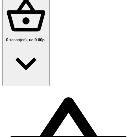
0
товар(ов),
на
0.00р.