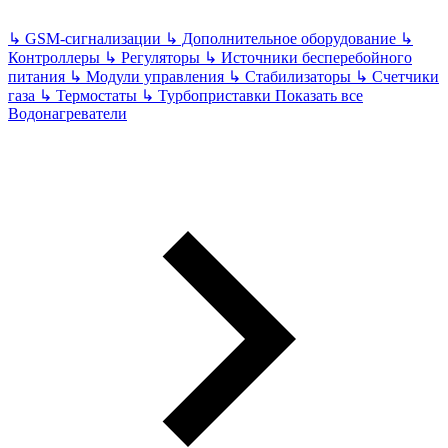
↳
GSM-сигнализации
↳
Дополнительное оборудование
↳
Контроллеры
↳
Регуляторы
↳
Источники бесперебойного
питания
↳
Модули управления
↳
Стабилизаторы
↳
Счетчики
газа
↳
Термостаты
↳
Турбоприставки
Показать все
Водонагреватели