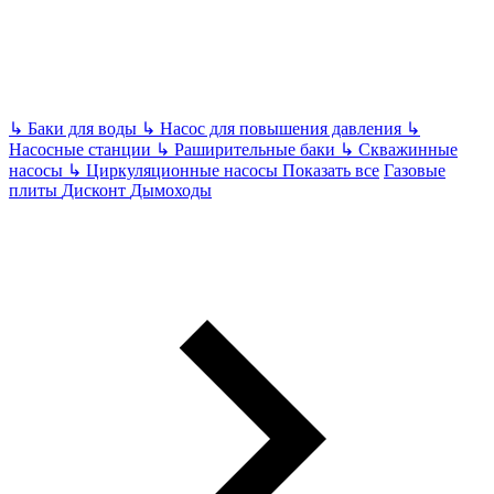
↳
Баки для воды
↳
Насос для повышения давления
↳
Насосные станции
↳
Раширительные баки
↳
Скважинные
насосы
↳
Циркуляционные насосы
Показать все
Газовые
плиты
Дисконт
Дымоходы