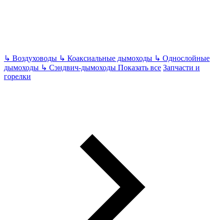
↳
Воздуховоды
↳
Коаксиальные дымоходы
↳
Однослойные
дымоходы
↳
Сэндвич-дымоходы
Показать все
Запчасти и
горелки