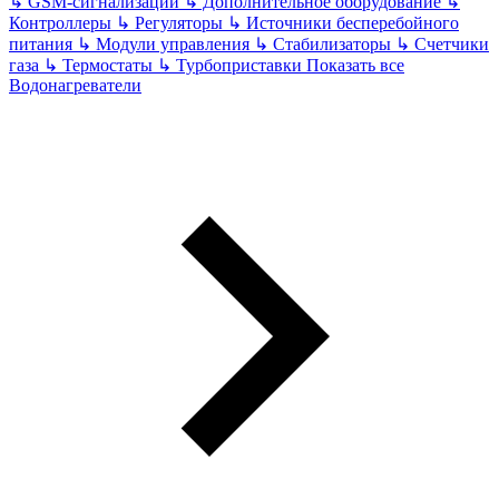
↳
GSM-сигнализации
↳
Дополнительное оборудование
↳
Контроллеры
↳
Регуляторы
↳
Источники бесперебойного
питания
↳
Модули управления
↳
Стабилизаторы
↳
Счетчики
газа
↳
Термостаты
↳
Турбоприставки
Показать все
Водонагреватели