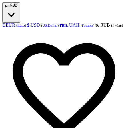
р.
RUB
€
EUR
$
USD
грн.
UAH
р.
RUB
(Euro)
(US Dollar)
(Гривна)
(Рубль)