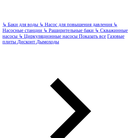
↳
Баки для воды
↳
Насос для повышения давления
↳
Насосные станции
↳
Раширительные баки
↳
Скважинные
насосы
↳
Циркуляционные насосы
Показать все
Газовые
плиты
Дисконт
Дымоходы