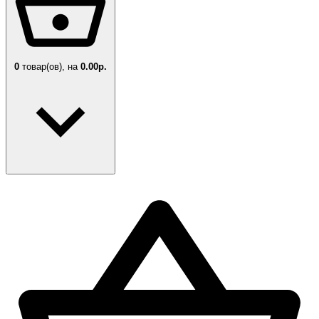
0
товар(ов),
на
0.00р.