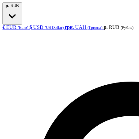
р.
RUB
€
EUR
$
USD
грн.
UAH
р.
RUB
(Euro)
(US Dollar)
(Гривна)
(Рубль)