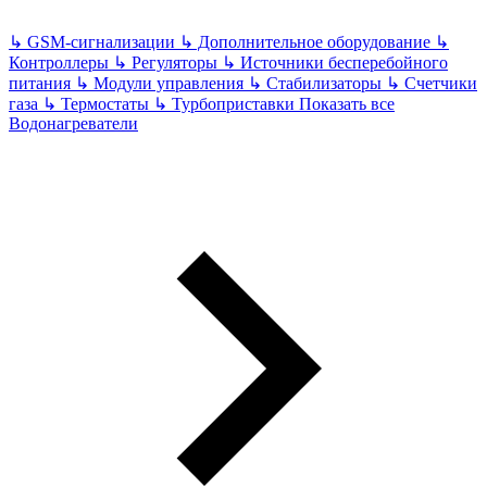
↳
GSM-сигнализации
↳
Дополнительное оборудование
↳
Контроллеры
↳
Регуляторы
↳
Источники бесперебойного
питания
↳
Модули управления
↳
Стабилизаторы
↳
Счетчики
газа
↳
Термостаты
↳
Турбоприставки
Показать все
Водонагреватели