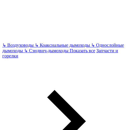
↳
Воздуховоды
↳
Коаксиальные дымоходы
↳
Однослойные
дымоходы
↳
Сэндвич-дымоходы
Показать все
Запчасти и
горелки