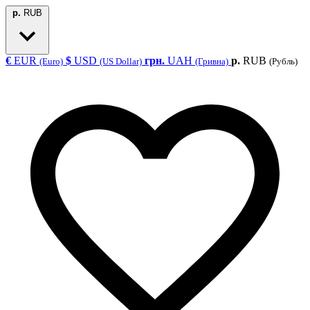
р.
RUB
€
EUR
$
USD
грн.
UAH
р.
RUB
(Euro)
(US Dollar)
(Гривна)
(Рубль)