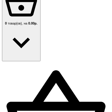
0
товар(ов),
на
0.00р.