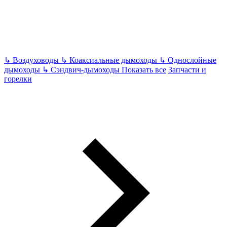
↳
Воздуховоды
↳
Коаксиальные дымоходы
↳
Однослойные
дымоходы
↳
Сэндвич-дымоходы
Показать все
Запчасти и
горелки