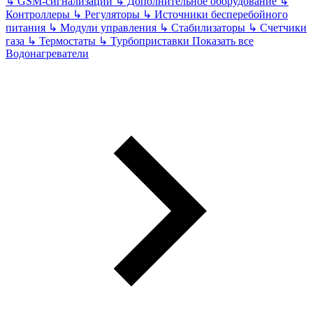
↳
GSM-сигнализации
↳
Дополнительное оборудование
↳
Контроллеры
↳
Регуляторы
↳
Источники бесперебойного
питания
↳
Модули управления
↳
Стабилизаторы
↳
Счетчики
газа
↳
Термостаты
↳
Турбоприставки
Показать все
Водонагреватели