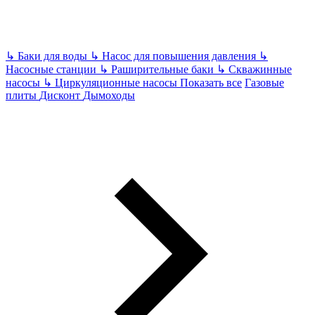
↳
Баки для воды
↳
Насос для повышения давления
↳
Насосные станции
↳
Раширительные баки
↳
Скважинные
насосы
↳
Циркуляционные насосы
Показать все
Газовые
плиты
Дисконт
Дымоходы