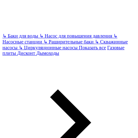
↳
Баки для воды
↳
Насос для повышения давления
↳
Насосные станции
↳
Раширительные баки
↳
Скважинные
насосы
↳
Циркуляционные насосы
Показать все
Газовые
плиты
Дисконт
Дымоходы