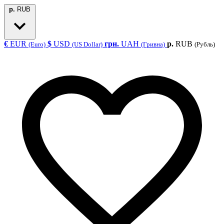
р.
RUB
€
EUR
$
USD
грн.
UAH
р.
RUB
(Euro)
(US Dollar)
(Гривна)
(Рубль)