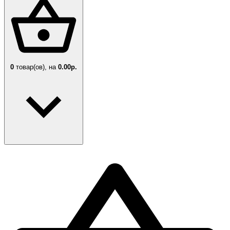
0
товар(ов),
на
0.00р.