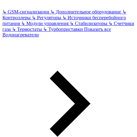
↳
GSM-сигнализации
↳
Дополнительное оборудование
↳
Контроллеры
↳
Регуляторы
↳
Источники бесперебойного
питания
↳
Модули управления
↳
Стабилизаторы
↳
Счетчики
газа
↳
Термостаты
↳
Турбоприставки
Показать все
Водонагреватели