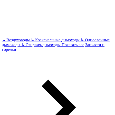
↳
Воздуховоды
↳
Коаксиальные дымоходы
↳
Однослойные
дымоходы
↳
Сэндвич-дымоходы
Показать все
Запчасти и
горелки