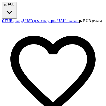
р.
RUB
€
EUR
$
USD
грн.
UAH
р.
RUB
(Euro)
(US Dollar)
(Гривна)
(Рубль)