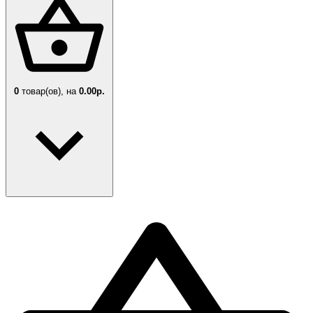
0
товар(ов),
на
0.00р.