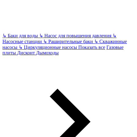
↳
Баки для воды
↳
Насос для повышения давления
↳
Насосные станции
↳
Раширительные баки
↳
Скважинные
насосы
↳
Циркуляционные насосы
Показать все
Газовые
плиты
Дисконт
Дымоходы