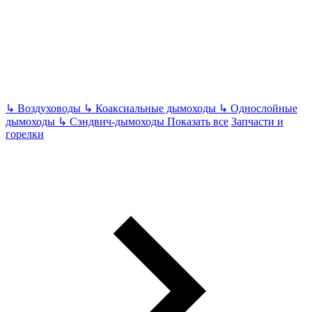
↳
Воздуховоды
↳
Коаксиальные дымоходы
↳
Однослойные
дымоходы
↳
Сэндвич-дымоходы
Показать все
Запчасти и
горелки