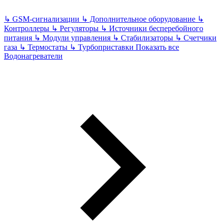
↳
GSM-сигнализации
↳
Дополнительное оборудование
↳
Контроллеры
↳
Регуляторы
↳
Источники бесперебойного
питания
↳
Модули управления
↳
Стабилизаторы
↳
Счетчики
газа
↳
Термостаты
↳
Турбоприставки
Показать все
Водонагреватели