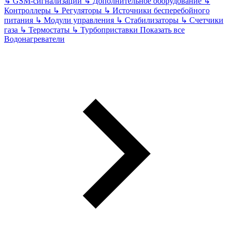
↳
GSM-сигнализации
↳
Дополнительное оборудование
↳
Контроллеры
↳
Регуляторы
↳
Источники бесперебойного
питания
↳
Модули управления
↳
Стабилизаторы
↳
Счетчики
газа
↳
Термостаты
↳
Турбоприставки
Показать все
Водонагреватели