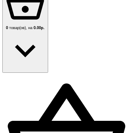
0
товар(ов),
на
0.00р.