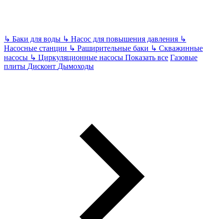
↳
Баки для воды
↳
Насос для повышения давления
↳
Насосные станции
↳
Раширительные баки
↳
Скважинные
насосы
↳
Циркуляционные насосы
Показать все
Газовые
плиты
Дисконт
Дымоходы