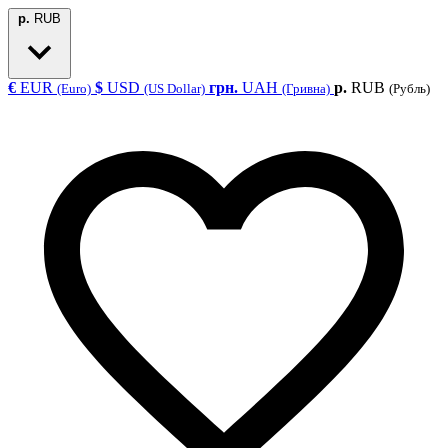
р.
RUB
€
EUR
$
USD
грн.
UAH
р.
RUB
(Euro)
(US Dollar)
(Гривна)
(Рубль)