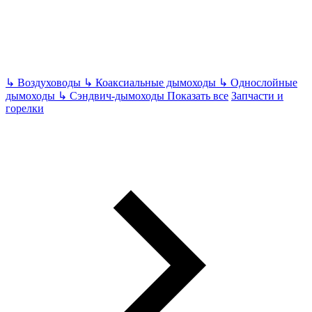
↳
Воздуховоды
↳
Коаксиальные дымоходы
↳
Однослойные
дымоходы
↳
Сэндвич-дымоходы
Показать все
Запчасти и
горелки