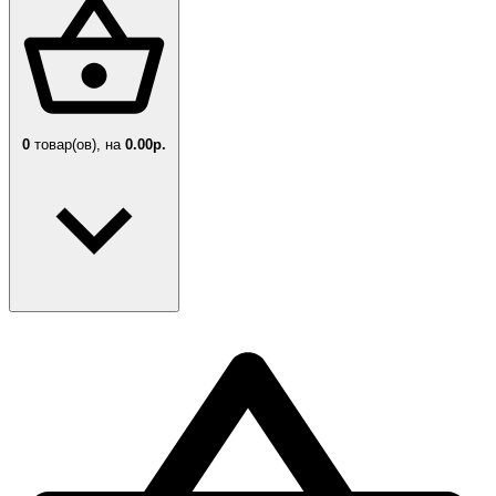
0
товар(ов),
на
0.00р.