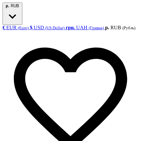
р.
RUB
€
EUR
$
USD
грн.
UAH
р.
RUB
(Euro)
(US Dollar)
(Гривна)
(Рубль)