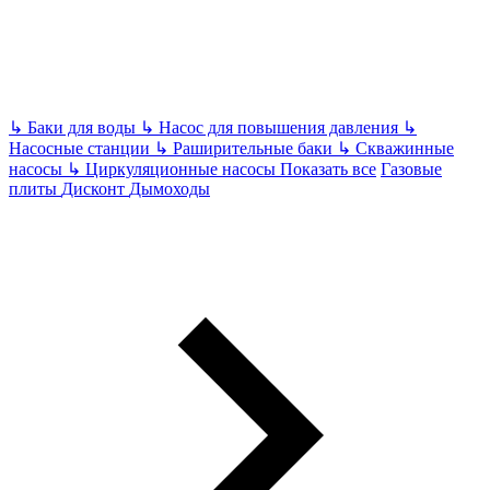
↳
Баки для воды
↳
Насос для повышения давления
↳
Насосные станции
↳
Раширительные баки
↳
Скважинные
насосы
↳
Циркуляционные насосы
Показать все
Газовые
плиты
Дисконт
Дымоходы