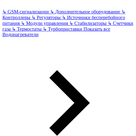
↳
GSM-сигнализации
↳
Дополнительное оборудование
↳
Контроллеры
↳
Регуляторы
↳
Источники бесперебойного
питания
↳
Модули управления
↳
Стабилизаторы
↳
Счетчики
газа
↳
Термостаты
↳
Турбоприставки
Показать все
Водонагреватели