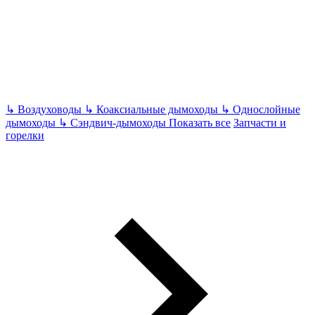
↳
Воздуховоды
↳
Коаксиальные дымоходы
↳
Однослойные
дымоходы
↳
Сэндвич-дымоходы
Показать все
Запчасти и
горелки